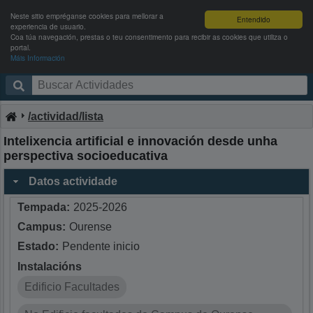
Neste sitio empréganse cookies para mellorar a
Entendido
experiencia de usuario.
Coa túa navegación, prestas o teu consentimento para recibir as cookies que utiliza o
portal.
Máis Información
Campus Activo
Entrar
/actividad/lista
Intelixencia artificial e innovación desde unha
perspectiva socioeducativa
Datos actividade
Tempada:
2025-2026
Campus:
Ourense
Estado:
Pendente inicio
Instalacións
Edificio Facultades