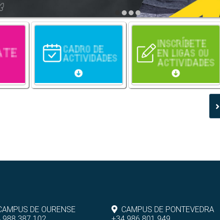
CAMPUS DE OURENSE
CAMPUS DE PONTEVEDRA
 988 387 102
+34 986 801 949