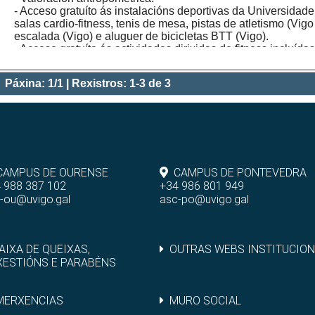
- Acceso gratuíto ás instalacións deportivas da Universidade
salas cardio-fitness, tenis de mesa, pistas de atletismo (Vig
escalada (Vigo) e aluguer de bicicletas BTT (Vigo).
- Acceso gratuíto ás actividades dirixidas de fitness incluída
- 20 % de desconto para as persoas da comunidade universit
medio natural.
Páxina: 1/1 | Rexistros: 1-3 de 3
CAMPUS DE OURENSE
CAMPUS DE PONTEVEDRA
 988 387 102
+34 986 801 949
-ou@uvigo.gal
asc-po@uvigo.gal
AIXA DE QUEIXAS,
OUTRAS WEBS INSTITUCION
XESTIÓNS E PARABÉNS
MERXENCIAS
MURO SOCIAL