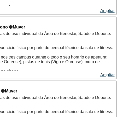
s no abono.
Ampliar
aria nas escolas deportivas e nas actividades puntuais no
ono
Muver
as de uso individual da Área de Benestar, Saúde e Deporte.
rcicio físico por parte do persoal técnico da sala de fitness.
 nos tres campus durante o todo o seu horario de apertura:
o e Ourense), pistas de tenis (Vigo e Ourense), muro de
s no abono.
Ampliar
aria nas escolas deportivas e nas actividades puntuais no
o
Muver
as de uso individual da Área de Benestar, Saúde e Deporte.
rcicio físico por parte do persoal técnico da sala de fitness.