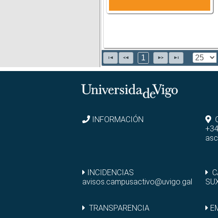
1
INFORMACIÓN
+34
asc
INCIDENCIAS
C
avisos.campusactivo@uvigo.gal
SU
TRANSPARENCIA
E