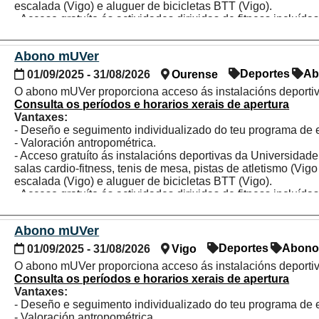
escalada (Vigo) e aluguer de bicicletas BTT (Vigo).
- Acceso gratuíto ás actividades dirixidas de fitness incluída
- 20 % de desconto para as persoas da comunidade universit
medio natural.
Abono mUVer
Deportes
Ab
01/09/2025 - 31/08/2026
Ourense
O abono mUVer proporciona acceso ás instalacións deportiv
Consulta os períodos e horarios xerais de apertura
Vantaxes:
- Deseño e seguimento individualizado do teu programa de exe
- Valoración antropométrica.
- Acceso gratuíto ás instalacións deportivas da Universidade
salas cardio-fitness, tenis de mesa, pistas de atletismo (Vig
escalada (Vigo) e aluguer de bicicletas BTT (Vigo).
- Acceso gratuíto ás actividades dirixidas de fitness incluída
- 20 % de desconto para as persoas da comunidade universit
medio natural.
Abono mUVer
Deportes
Abon
01/09/2025 - 31/08/2026
Vigo
O abono mUVer proporciona acceso ás instalacións deportiv
Consulta os períodos e horarios xerais de apertura
Vantaxes:
- Deseño e seguimento individualizado do teu programa de exe
- Valoración antropométrica.