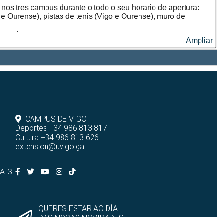
 nos tres campus durante o todo o seu horario de apertura:
o e Ourense), pistas de tenis (Vigo e Ourense), muro de
s no abono.
Ampliar
aria nas escolas deportivas e nas actividades puntuais no
CAMPUS DE VIGO
Deportes +34 986 813 817
Cultura +34 986 813 626
extension@uvigo.gal
AIS
QUERES ESTAR AO DÍA