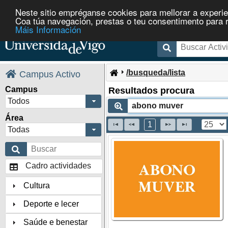
Neste sitio empréganse cookies para mellorar a experie
Coa túa navegación, prestas o teu consentimento para rec
Máis Información
/busqueda/lista
Campus Activo
Campus
Resultados procura
Todos
Área
1
Todas
Cadro actividades
Cultura
Deporte e lecer
Saúde e benestar