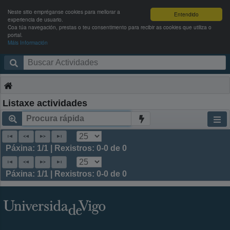
Neste sitio empréganse cookies para mellorar a
Entendido
experiencia de usuario.
Coa túa navegación, prestas o teu consentimento para recibir as cookies que utiliza o
portal.
Máis Información
Campus Activo
Entrar
Listaxe actividades
Páxina: 1/1 | Rexistros: 0-0 de 0
Páxina: 1/1 | Rexistros: 0-0 de 0