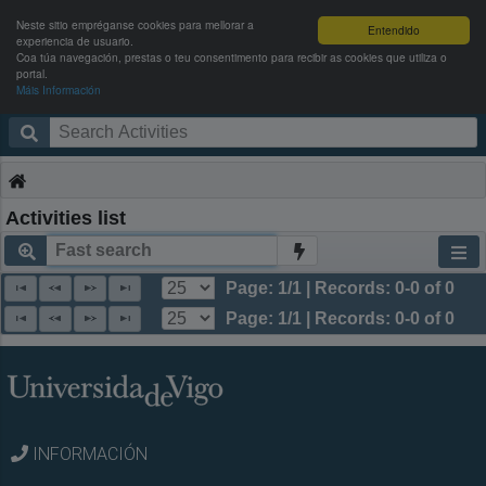
Neste sitio empréganse cookies para mellorar a
Entendido
experiencia de usuario.
Coa túa navegación, prestas o teu consentimento para recibir as cookies que utiliza o
portal.
Máis Información
Campus Activo
Enter
Activities list
Page: 1/1 | Records: 0-0 of 0
Page: 1/1 | Records: 0-0 of 0
INFORMACIÓN