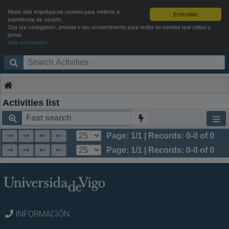
Neste sitio empréganse cookies para mellorar a
Entendido
experiencia de usuario.
Coa túa navegación, prestas o teu consentimento para recibir as cookies que utiliza o
portal.
Máis Información
Campus Activo
Enter
Activities list
Page: 1/1 | Records: 0-0 of 0
Page: 1/1 | Records: 0-0 of 0
INFORMACIÓN